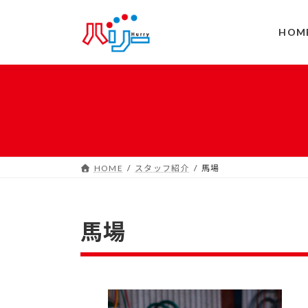
コ
ナ
ン
ビ
HOM
テ
ゲ
ン
ー
ツ
シ
へ
ョ
ス
ン
キ
に
ッ
移
プ
動
HOME
スタッフ紹介
馬場
馬場